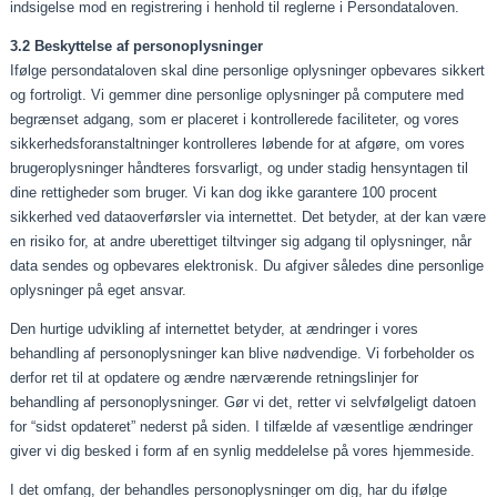
indsigelse mod en registrering i henhold til reglerne i Persondataloven.
3.2 Beskyttelse af personoplysninger
Ifølge persondataloven skal dine personlige oplysninger opbevares sikkert
og fortroligt. Vi gemmer dine personlige oplysninger på computere med
begrænset adgang, som er placeret i kontrollerede faciliteter, og vores
sikkerhedsforanstaltninger kontrolleres løbende for at afgøre, om vores
brugeroplysninger håndteres forsvarligt, og under stadig hensyntagen til
dine rettigheder som bruger. Vi kan dog ikke garantere 100 procent
sikkerhed ved dataoverførsler via internettet. Det betyder, at der kan være
en risiko for, at andre uberettiget tiltvinger sig adgang til oplysninger, når
data sendes og opbevares elektronisk. Du afgiver således dine personlige
oplysninger på eget ansvar.
Den hurtige udvikling af internettet betyder, at ændringer i vores
behandling af personoplysninger kan blive nødvendige. Vi forbeholder os
derfor ret til at opdatere og ændre nærværende retningslinjer for
behandling af personoplysninger. Gør vi det, retter vi selvfølgeligt datoen
for “sidst opdateret” nederst på siden. I tilfælde af væsentlige ændringer
giver vi dig besked i form af en synlig meddelelse på vores hjemmeside.
I det omfang, der behandles personoplysninger om dig, har du ifølge