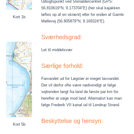
Udsigtspunkt ved Stenaldercentret (GPS:
56.810619°N, 9.173704°E) (her skal kajakken
løftes op af en skrænt) eller for enden af Gamle
Kort 1b
Møllevej (56.805879°N, 9.169324°E).
Sværhedsgrad:
Let til middelsvær
Særlige forhold:
Farvandet ud for Løgstør er meget lavvandet.
Det vil derfor ofte være nødvendigt at følge
sejlrenden langt fra land de første par km for
herefter at søge mod land. Alternativt kan man
følge Frederik VII kanal ud til Lendrup Strand.
Beskyttelse og hensyn:
Kort 5b