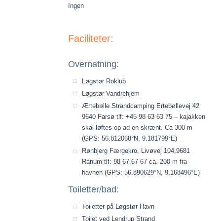
Ingen
Faciliteter:
Overnatning:
Løgstør Roklub
Løgstør Vandrehjem
Ærtebølle Strandcamping Ertebøllevej 42
9640 Farsø tlf: +45 98 63 63 75 – kajakken
skal løftes op ad en skrænt. Ca 300 m
(GPS: 56.812068°N, 9.181799°E)
Rønbjerg Færgekro, Livøvej 104,9681
Ranum tlf: 98 67 67 67 ca. 200 m fra
havnen (GPS: 56.890629°N, 9.168496°E)
Toiletter/bad:
Toiletter på Løgstør Havn
Toilet ved Lendrup Strand