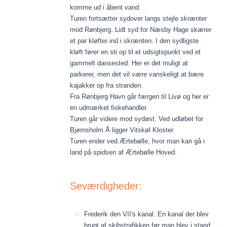
komme ud i åbent vand.
Turen fortsætter sydover langs stejle skrænter
mod Rønbjerg. Lidt syd for Næsby Hage skærer
et par kløfter ind i skrænten. I den sydligste
kløft fører en sti op til et udsigtspunkt ved et
gammelt dansested. Her er det muligt at
parkerer, men det vil være vanskeligt at bære
kajakker op fra stranden.
Fra Rønbjerg Havn går færgen til Livø og her er
en udmærket fiskehandler.
Turen går videre mod sydøst. Ved udløbet for
Bjørnsholm Å ligger Vitskøl Kloster.
Turen ender ved Ærtebølle, hvor man kan gå i
land på spidsen af Ærtebølle Hoved.
Seværdigheder:
Frederik den VII's kanal. En kanal der blev
brugt af skibstrafikken før man blev i stand