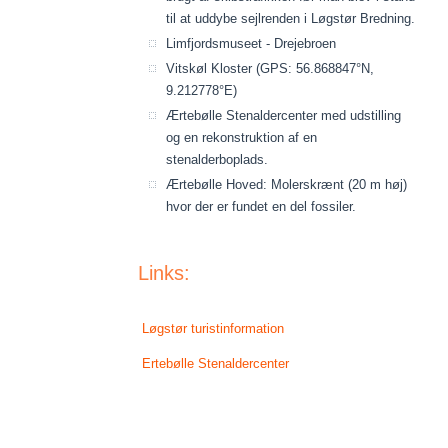
til at uddybe sejlrenden i Løgstør Bredning.
Limfjordsmuseet - Drejebroen
Vitskøl Kloster (GPS: 56.868847°N,
9.212778°E)
Ærtebølle Stenaldercenter med udstilling
og en rekonstruktion af en
stenalderboplads.
Ærtebølle Hoved: Molerskrænt (20 m høj)
hvor der er fundet en del fossiler.
Links:
Løgstør turistinformation
Ertebølle Stenaldercenter