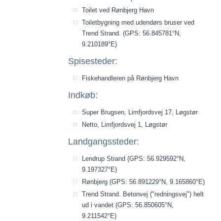
Toilet ved Rønbjerg Havn
Toiletbygning med udendørs bruser ved
Trend Strand. (GPS: 56.845781°N,
9.210189°E)
Spisesteder:
Fiskehandleren på Rønbjerg Havn
Indkøb:
Super Brugsen, Limfjordsvej 17, Løgstør
Netto, Limfjordsvej 1, Løgstør
Landgangssteder:
Lendrup Strand (GPS: 56.929592°N,
9.197327°E)
Rønbjerg (GPS: 56.891229°N, 9.165860°E)
Trend Strand. Betonvej ("redningsvej") helt
ud i vandet (GPS: 56.850605°N,
9.211542°E)