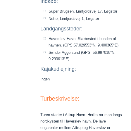
Indkøb:
Super Brugsen, Limfjordsvej 17, Løgstør
Netto, Limfjordsvej 1, Løgstør
Landgangssteder:
Haverslev Havn. Slæbested i bunden af
havnen. (GPS:57.029553°N, 9.400365°E)
Sønder Aggersund (GPS: 56.997018°N,
9.293613°E)
Kajakudlejning:
Ingen
Turbeskrivelse:
Turen starter i Attrup Havn. Herfra ror man langs
nordkysten til Haverslev havn. De lave
engarealer mellem Attrup og Haverslev er