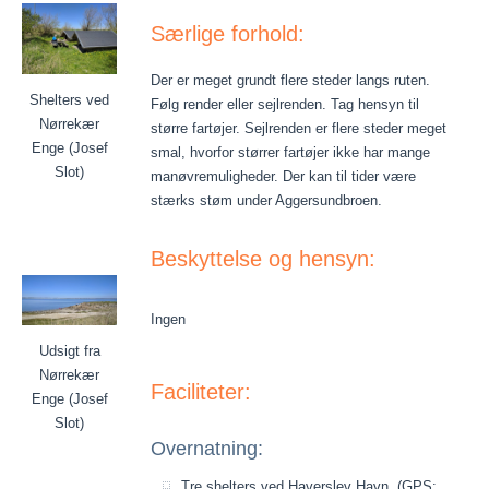
Særlige forhold:
Der er meget grundt flere steder langs ruten.
Shelters ved
Følg render eller sejlrenden. Tag hensyn til
Nørrekær
større fartøjer. Sejlrenden er flere steder meget
Enge (Josef
smal, hvorfor størrer fartøjer ikke har mange
Slot)
manøvremuligheder. Der kan til tider være
stærks støm under Aggersundbroen.
Beskyttelse og hensyn:
Ingen
Udsigt fra
Nørrekær
Faciliteter:
Enge (Josef
Slot)
Overnatning:
Tre shelters ved Haverslev Havn. (GPS: