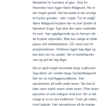
tilholdsted for tusindvis af gæs. Vest for
Haverslev havn ligger Nørre Mejlgrund. Her er
der meget grundt. Ved lavvande er det umuligt
at krydse grunden - selv i kajak. For at undgå
Nørre Mejlgrund krydses der nu over fjorden til
Nørrekær Enge. Sigt efter den sjete vindmølle
fra vest. Vær agtpågivende og vis hensyn når
du krydser sejlrenden. Man kan vælge at holde
pause ved shelterpladsen. Gå i land vest for
pumpestationen. Shelterne ligger bag diget og
kan ikke ses fra vandet. Her er borde/bænke
sæt og god læ bag diget.
Der er også meget lavvandet langs sydkysten.
Søg derfor ud i renden langs SønderMejlgrund.
Der ros nu mod Aggersundbroen. Vær
opmærksom på trafik under broen. Der kan til
tider være stærk strøm under broen. Efter broen
passeres en stor kalkgrav mod syd. Her er det
muligt at se en stor kridtknold. Turen gå videre
mod Løgstør. Vær opmærksom på de mange