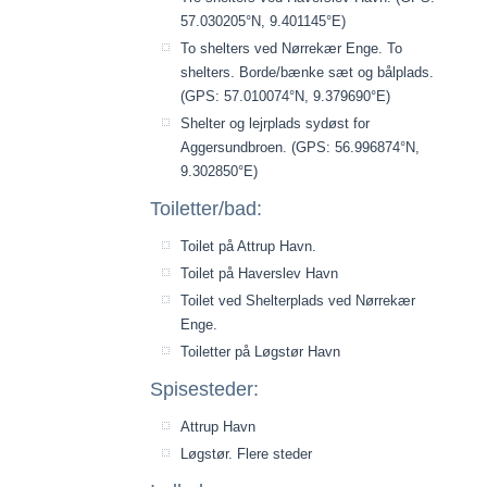
57.030205°N, 9.401145°E)
To shelters ved Nørrekær Enge. To
shelters. Borde/bænke sæt og bålplads.
(GPS: 57.010074°N, 9.379690°E)
Shelter og lejrplads sydøst for
Aggersundbroen. (GPS: 56.996874°N,
9.302850°E)
Toiletter/bad:
Toilet på Attrup Havn.
Toilet på Haverslev Havn
Toilet ved Shelterplads ved Nørrekær
Enge.
Toiletter på Løgstør Havn
Spisesteder:
Attrup Havn
Løgstør. Flere steder