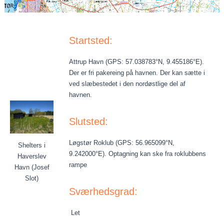
Startsted:
Attrup Havn (GPS: 57.038783°N, 9.455186°E).
Der er fri pakereing på havnen. Der kan sætte i
ved slæbestedet i den nordøstlige del af
havnen.
Slutsted:
Løgstør Roklub (GPS: 56.965099°N,
Shelters i
9.242000°E). Optagning kan ske fra roklubbens
Haverslev
rampe
Havn (Josef
Slot)
Sværhedsgrad:
Let