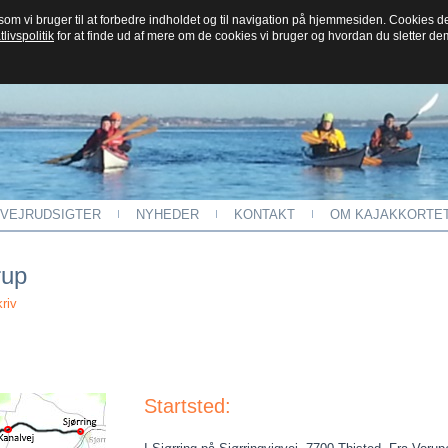
, som vi bruger til at forbedre indholdet og til navigation på hjemmesiden. Cookies 
tlivspolitik
for at finde ud af mere om de cookies vi bruger og hvordan du sletter de
VEJRUDSIGTER
NYHEDER
KONTAKT
OM KAJAKKORTE
rup
riv
Startsted: