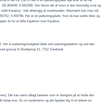
rvej er det ca. 250 m ned til en parkeringsplads lige efter at du har
 (56.954548, 8.583299). Den første del af turen er åen temmelig smal og
ndtil Kanalvej - helt afhængig af vandstanden. Alternativt kan man stå
55762, 8.493786. Her er en parkeringsplads, hvor du kan sætte bilen og
ipper du for at løfte kajakken over Kanalvej.
. Her er parkeringsmulighed både ved isætningspladsen og ved den
ved grusvej til Stenbjervej 51, 7752 Snedsted.
jernes). Der kan være udlagt barrierer som er beregnet på at holde den
t fartøj over. Du ror medstrøms og det hjælper dig til en lettere tur.