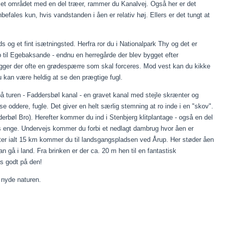
et området med en del træer, rammer du Kanalvej. Også her er det
efales kun, hvis vandstanden i åen er relativ høj. Ellers er det tungt at
 og et fint isætningsted. Herfra ror du i Nationalpark Thy og det er
 til Egebaksande - endnu en herregårde der blev bygget efter
igger der ofte en grødespærre som skal forceres. Mod vest kan du kikke
u kan være heldig at se den prægtige fugl.
på turen - Faddersbøl kanal - en gravet kanal med stejle skrænter og
se oddere, fugle. Det giver en helt særlig stemning at ro inde i en "skov".
rbøl Bro). Herefter kommer du ind i Stenbjerg klitplantage - også en del
gs enge. Undervejs kommer du forbi et nedlagt dambrug hvor åen er
Efter ialt 15 km kommer du til landsgangspladsen ved Årup. Her støder åen
 gå i land. Fra brinken er der ca. 20 m hen til en fantastisk
pas godt på den!
g nyde naturen.