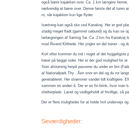
også bære kajakken over. Ca. 1 km længere henne, 
nødvendig at bære over. Denne første del af turen anb
ro, når kajakken kun lige flyder.
Isætning kan også ske ved Kanalvej. Her er god plads
stadig meget fladt (gammel søbund) og du kan se op
tørlægningen af Sørring Sø. Ca. 2 km fra Kanalvej l
mod Ålvand Klithede. Her yngler en del traner - og d
Kort efter kommer du ind i noget af det hyggeligste 
træer på begge sider. Her er der god mulighed for at 
Som afslutning herpå passerer du under en bro (Fadde
af Nationalpark Thy . Åen snor en del og du ror lan
genetableret. Her strømmer vandet lidt kraftigere. 
sammen en anden å. Der er en fin brink, hvor man kan
shelterplads. Lavet og vedligeholdt af frivillige, så 
Der er flere muligheder for at holde hvil undervejs o
Seværdigheder: