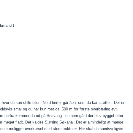
købmand.)
, hvor du kan stille bilen. Nord herfor går åen, som du kan sætte i. Der er
orholdsvis smal og du har kun roet ca. 500 m før første overbæring evt.
km herfra kommer du ud på Rosvang - en herregård der blev bygget efter
r meget fladt. Det kaldes Sjørring Søkanal. Det er almindeligt at mange
som muliggør overkørsel med store traktorer. Her skal du sandsynligvis