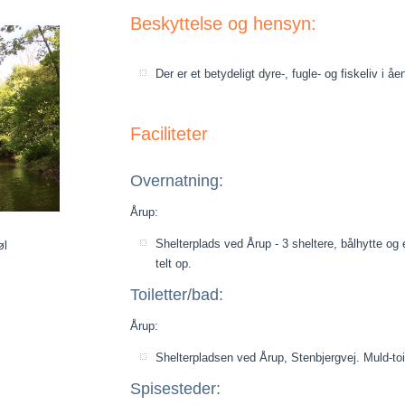
Beskyttelse og hensyn:
Der er et betydeligt dyre-, fugle- og fiskeliv i å
Faciliteter
Overnatning:
Årup:
Shelterplads ved Årup - 3 sheltere, bålhytte og et
øl
telt op.
Toiletter/bad:
Årup:
Shelterpladsen ved Årup, Stenbjergvej. Muld-toi
Spisesteder: