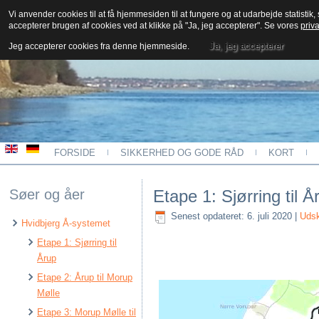
Vi anvender cookies til at få hjemmesiden til at fungere og at udarbejde statistik
accepterer brugen af cookies ved at klikke på "Ja, jeg accepterer". Se vores
priva
Kajakkort - Limfjord
Ja, jeg accepterer
Jeg accepterer cookies fra denne hjemmeside.
FORSIDE
SIKKERHED OG GODE RÅD
KORT
Søer og åer
Etape 1: Sjørring til Å
Senest opdateret: 6. juli 2020
|
Udsk
Hvidbjerg Å-systemet
Etape 1: Sjørring til
Årup
Etape 2: Årup til Morup
Mølle
Etape 3: Morup Mølle til