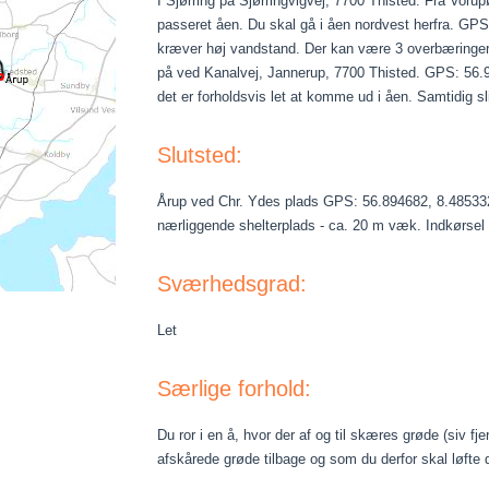
I Sjørring på Sjørringvigvej, 7700 Thisted. Fra Vorupø
passeret åen. Du skal gå i åen nordvest herfra. GPS
kræver høj vandstand. Der kan være 3 overbæringer i
på ved Kanalvej, Jannerup, 7700 Thisted. GPS: 56.9
det er forholdsvis let at komme ud i åen. Samtidig sl
Slutsted:
Årup ved Chr. Ydes plads GPS: 56.894682, 8.485332
nærliggende shelterplads - ca. 20 m væk. Indkørsel 
Sværhedsgrad:
Let
Særlige forhold:
Du ror i en å, hvor der af og til skæres grøde (siv f
afskårede grøde tilbage og som du derfor skal løfte di