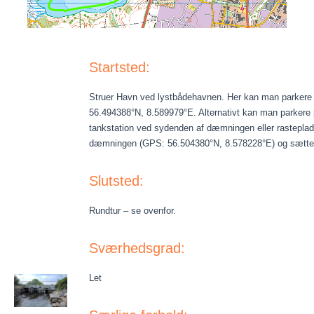
Startsted:
Struer Havn ved lystbådehavnen. Her kan man parkere 
56.494388°N, 8.589979°E. Alternativt kan man parkere 
tankstation ved sydenden af dæmningen eller rastepla
dæmningen (GPS: 56.504380°N, 8.578228°E) og sætte i 
Slutsted:
Rundtur – se ovenfor.
Sværhedsgrad:
Let