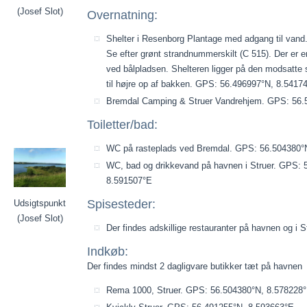
(Josef Slot)
Overnatning:
Shelter i Resenborg Plantage med adgang til vand.
Se efter grønt strandnummerskilt (C 515). Der er en
ved bålpladsen. Shelteren ligger på den modsatte 
til højre op af bakken. GPS: 56.496997°N, 8.5417
Bremdal Camping & Struer Vandrehjem. GPS: 56.
Toiletter/bad:
WC på rasteplads ved Bremdal. GPS: 56.504380°
WC, bad og drikkevand på havnen i Struer. GPS: 
8.591507°E
Spisesteder:
Udsigtspunkt
(Josef Slot)
Der findes adskillige restauranter på havnen og i S
Indkøb:
Der findes mindst 2 dagligvare butikker tæt på havnen
Rema 1000, Struer. GPS: 56.504380°N, 8.578228