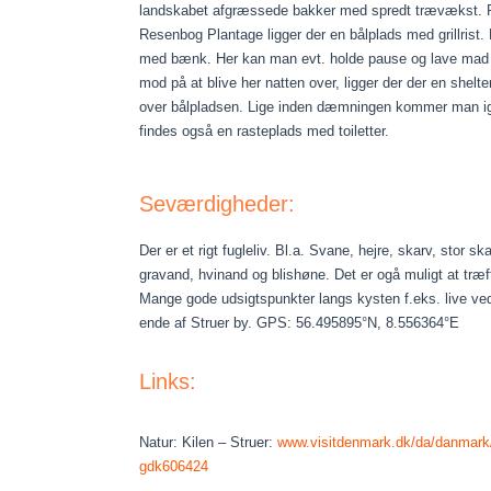
landskabet afgræssede bakker med spredt trævækst. 
Resenbog Plantage ligger der en bålplads med grillrist.
med bænk. Her kan man evt. holde pause og lave mad 
mod på at blive her natten over, ligger der der en shelt
over bålpladsen. Lige inden dæmningen kommer man ige
findes også en rasteplads med toiletter.
Seværdigheder:
Der er et rigt fugleliv. Bl.a. Svane, hejre, skarv, stor sk
gravand, hvinand og blishøne. Det er ogå muligt at træf
Mange gode udsigtspunkter langs kysten f.eks. live ve
ende af Struer by. GPS: 56.495895°N, 8.556364°E
Links:
Natur: Kilen – Struer:
www.visitdenmark.dk/da/danmark/n
gdk606424