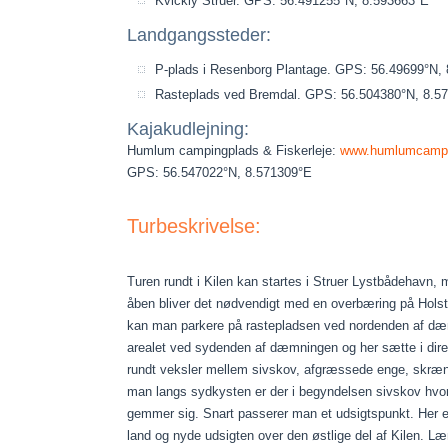
Kvickly Struer. GPS: 56.491255°N, 8.593663°E
Landgangssteder:
P-plads i Resenborg Plantage. GPS: 56.49699°N,
Rasteplads ved Bremdal. GPS: 56.504380°N, 8.5
Kajakudlejning:
Humlum campingplads & Fiskerleje:
www.humlumcampin
GPS: 56.547022°N, 8.571309°E
Turbeskrivelse:
Turen rundt i Kilen kan startes i Struer Lystbådehavn, 
åben bliver det nødvendigt med en overbæring på Holste
kan man parkere på rastepladsen ved nordenden af dæ
arealet ved sydenden af dæmningen og her sætte i dire
rundt veksler mellem sivskov, afgræssede enge, skræ
man langs sydkysten er der i begyndelsen sivskov hv
gemmer sig. Snart passerer man et udsigtspunkt. Her er
land og nyde udsigten over den østlige del af Kilen. Læ