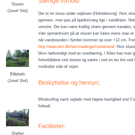
Særlige forhold:
Slusen
(Josef Slot)
Der er en sluse under vejbroen (Holstebrovej). Hvis sl
igennem, men pas på bjælke/væg lige i vandlinjen. Hold h
venstre. Der kan være kraftig strøm gennem kanalen, s
Vær opmærksom på at slusen kan lukke mens man er i 
når vandstanden i fjorden kommer op over +12 cm. For
http://www.dmi.dk/hav/maalinger/vandstand
. Hvis sluse
blive nødvendigt med en overbæring. I Kilen kan man g
fiskerbådene ved slusen og sætte i ved en lav bro ved
modsatte side af vejen.
Bålplads
(Josef Slot)
Beskyttelse og hensyn:
Windsurfing samt sejlads med højere hastighed end 5 k
forbudt
Faciliteter:
Shelter