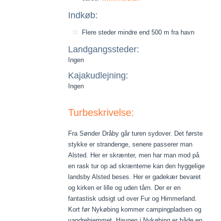
Indkøb:
Flere steder mindre end 500 m fra havn
Landgangssteder:
Ingen
Kajakudlejning:
Ingen
Turbeskrivelse:
Fra Sønder Dråby går turen sydover. Det første
stykke er strandenge, senere passerer man
Alsted. Her er skrænter, men har man mod på
en rask tur op ad skrænterne kan den hyggelige
landsby Alsted beses. Her er gadekær bevaret
og kirken er lille og uden tårn. Der er en
fantastisk udsigt ud over Fur og Himmerland.
Kort før Nykøbing kommer campingpladsen og
vandrehjemmet. Havnen i Nykøbing er både en