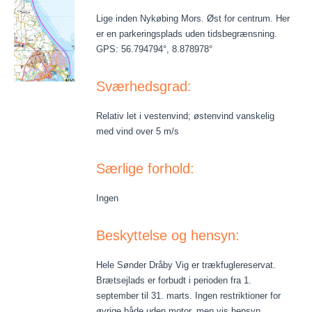
Lige inden Nykøbing Mors. Øst for centrum. Her
er en parkeringsplads uden tidsbegrænsning.
GPS: 56.794794°, 8.878978°
Sværhedsgrad:
Relativ let i vestenvind; østenvind vanskelig
med vind over 5 m/s
Særlige forhold:
Ingen
Beskyttelse og hensyn:
Hele Sønder Dråby Vig er trækfuglereservat.
Brætsejlads er forbudt i perioden fra 1.
september til 31. marts. Ingen restriktioner for
øvrige både uden motor, men vis hensyn.