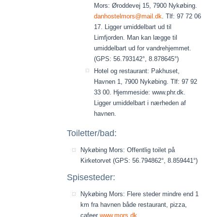
Mors: Øroddevej 15, 7900 Nykøbing.
danhostelmors@mail.dk
. Tlf: 97 72 06
17. Ligger umiddelbart ud til
Limfjorden. Man kan lægge til
umiddelbart ud for vandrehjemmet.
(GPS: 56.793142°, 8.878645°)
Hotel og restaurant: Pakhuset,
Havnen 1, 7900 Nykøbing. Tlf: 97 92
33 00. Hjemmeside: www.phr.dk.
Ligger umiddelbart i nærheden af
havnen.
Toiletter/bad:
Nykøbing Mors: Offentlig toilet på
Kirketorvet (GPS: 56.794862°, 8.859441°)
Spisesteder:
Nykøbing Mors: Flere steder mindre end 1
km fra havnen både restaurant, pizza,
cafeer
www.mors.dk